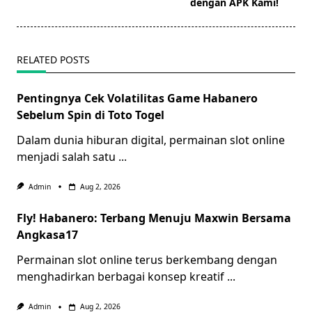
text">Page</span>
dengan APK Kami!
RELATED POSTS
Pentingnya Cek Volatilitas Game Habanero
Sebelum Spin di Toto Togel
Dalam dunia hiburan digital, permainan slot online
menjadi salah satu
...
Admin
Aug 2, 2026
Fly! Habanero: Terbang Menuju Maxwin Bersama
Angkasa17
Permainan slot online terus berkembang dengan
menghadirkan berbagai konsep kreatif
...
Admin
Aug 2, 2026