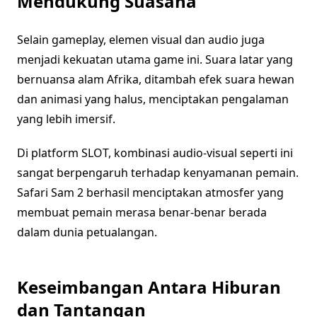
Mendukung Suasana
Selain gameplay, elemen visual dan audio juga
menjadi kekuatan utama game ini. Suara latar yang
bernuansa alam Afrika, ditambah efek suara hewan
dan animasi yang halus, menciptakan pengalaman
yang lebih imersif.
Di platform SLOT, kombinasi audio-visual seperti ini
sangat berpengaruh terhadap kenyamanan pemain.
Safari Sam 2 berhasil menciptakan atmosfer yang
membuat pemain merasa benar-benar berada
dalam dunia petualangan.
Keseimbangan Antara Hiburan
dan Tantangan