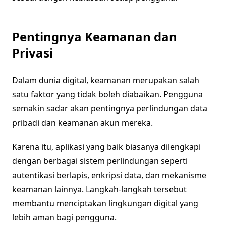
Pentingnya Keamanan dan
Privasi
Dalam dunia digital, keamanan merupakan salah
satu faktor yang tidak boleh diabaikan. Pengguna
semakin sadar akan pentingnya perlindungan data
pribadi dan keamanan akun mereka.
Karena itu, aplikasi yang baik biasanya dilengkapi
dengan berbagai sistem perlindungan seperti
autentikasi berlapis, enkripsi data, dan mekanisme
keamanan lainnya. Langkah-langkah tersebut
membantu menciptakan lingkungan digital yang
lebih aman bagi pengguna.