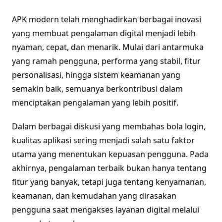
APK modern telah menghadirkan berbagai inovasi
yang membuat pengalaman digital menjadi lebih
nyaman, cepat, dan menarik. Mulai dari antarmuka
yang ramah pengguna, performa yang stabil, fitur
personalisasi, hingga sistem keamanan yang
semakin baik, semuanya berkontribusi dalam
menciptakan pengalaman yang lebih positif.
Dalam berbagai diskusi yang membahas bola login,
kualitas aplikasi sering menjadi salah satu faktor
utama yang menentukan kepuasan pengguna. Pada
akhirnya, pengalaman terbaik bukan hanya tentang
fitur yang banyak, tetapi juga tentang kenyamanan,
keamanan, dan kemudahan yang dirasakan
pengguna saat mengakses layanan digital melalui