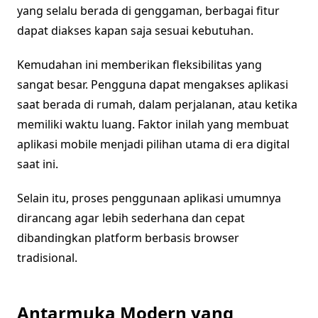
yang selalu berada di genggaman, berbagai fitur
dapat diakses kapan saja sesuai kebutuhan.
Kemudahan ini memberikan fleksibilitas yang
sangat besar. Pengguna dapat mengakses aplikasi
saat berada di rumah, dalam perjalanan, atau ketika
memiliki waktu luang. Faktor inilah yang membuat
aplikasi mobile menjadi pilihan utama di era digital
saat ini.
Selain itu, proses penggunaan aplikasi umumnya
dirancang agar lebih sederhana dan cepat
dibandingkan platform berbasis browser
tradisional.
Antarmuka Modern yang