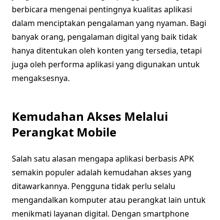
berbicara mengenai pentingnya kualitas aplikasi
dalam menciptakan pengalaman yang nyaman. Bagi
banyak orang, pengalaman digital yang baik tidak
hanya ditentukan oleh konten yang tersedia, tetapi
juga oleh performa aplikasi yang digunakan untuk
mengaksesnya.
Kemudahan Akses Melalui
Perangkat Mobile
Salah satu alasan mengapa aplikasi berbasis APK
semakin populer adalah kemudahan akses yang
ditawarkannya. Pengguna tidak perlu selalu
mengandalkan komputer atau perangkat lain untuk
menikmati layanan digital. Dengan smartphone