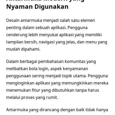
Nyaman Digunakan
Desain antarmuka menjadi salah satu elemen
penting dalam sebuah aplikasi. Pengguna
cenderung lebih menyukai aplikasi yang memiliki
tampilan bersih, navigasi yang jelas, dan menu yang
mudah dipahami.
Dalam berbagai pembahasan komunitas yang
melibatkan bola login, aspek kenyamanan
penggunaan sering menjadi topik utama. Pengguna
menginginkan aplikasi yang memungkinkan mereka
menemukan fitur yang dibutuhkan tanpa harus
melalui proses yang rumit.
Antarmuka yang dirancang dengan baik tidak hanya