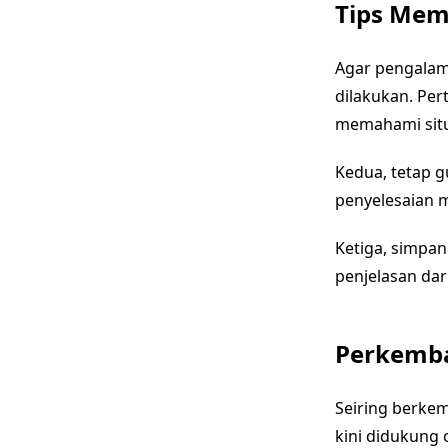
Tips Mem
Agar pengalama
dilakukan. Per
memahami situ
Kedua, tetap 
penyelesaian m
Ketiga, simpan
penjelasan dar
Perkemba
Seiring berke
kini didukung