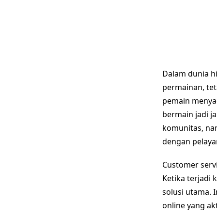
Dalam dunia hi
permainan, tet
pemain menya
bermain jadi j
komunitas, n
dengan pelayan
Customer serv
Ketika terjadi
solusi utama. 
online yang ak