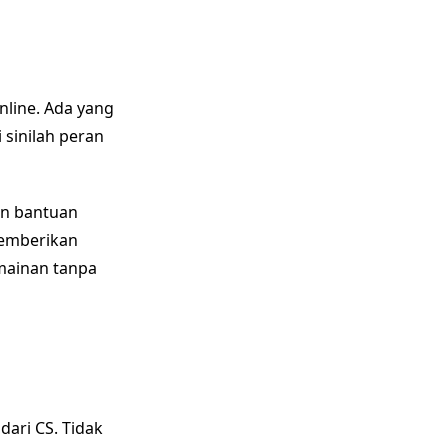
line. Ada yang
sinilah peran
an bantuan
memberikan
mainan tanpa
dari CS. Tidak