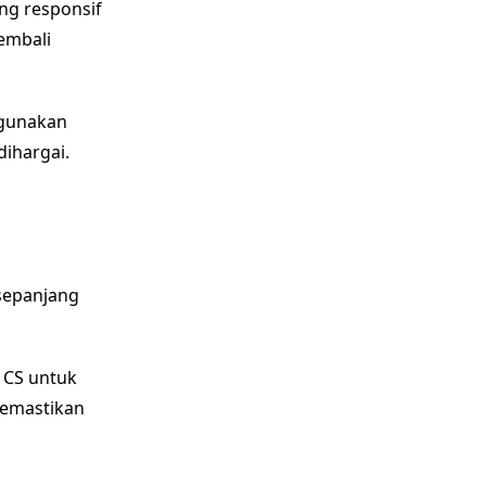
ng responsif
embali
ggunakan
ihargai.
 sepanjang
 CS untuk
memastikan