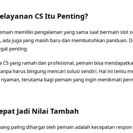
elayanan CS Itu Penting?
emain memiliki pengalaman yang sama saat bermain slot on
a, ada juga yang masih baru dan membutuhkan panduan. Di 
gat penting.
 CS yang ramah dan profesional, pemain bisa mendapatk
anpa harus bingung mencari solusi sendiri. Hal ini tentu 
 nyaman, terutama bagi pemain yang ingin menikmati per
epat Jadi Nilai Tambah
 yang paling dihargai oleh pemain adalah kecepatan respon 