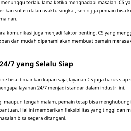
 menunggu terlalu lama ketika menghadapi masalah. CS ya
kan solusi dalam waktu singkat, sehingga pemain bisa k
mainan.
cara komunikasi juga menjadi faktor penting. CS yang men
opan dan mudah dipahami akan membuat pemain merasa d
4/7 yang Selalu Siap
line bisa dimainkan kapan saja, layanan CS juga harus siap
mengapa layanan 24/7 menjadi standar dalam industri ini.
ang, maupun tengah malam, pemain tetap bisa menghubungi
ntuan. Hal ini memberikan fleksibilitas yang tinggi dan 
asalah bisa segera ditangani.