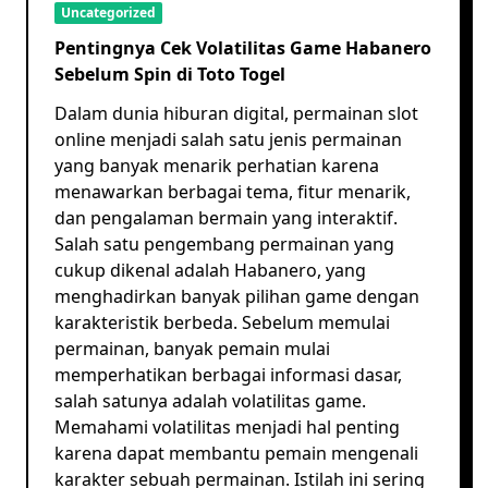
Uncategorized
Pentingnya Cek Volatilitas Game Habanero
Sebelum Spin di Toto Togel
Dalam dunia hiburan digital, permainan slot
online menjadi salah satu jenis permainan
yang banyak menarik perhatian karena
menawarkan berbagai tema, fitur menarik,
dan pengalaman bermain yang interaktif.
Salah satu pengembang permainan yang
cukup dikenal adalah Habanero, yang
menghadirkan banyak pilihan game dengan
karakteristik berbeda. Sebelum memulai
permainan, banyak pemain mulai
memperhatikan berbagai informasi dasar,
salah satunya adalah volatilitas game.
Memahami volatilitas menjadi hal penting
karena dapat membantu pemain mengenali
karakter sebuah permainan. Istilah ini sering