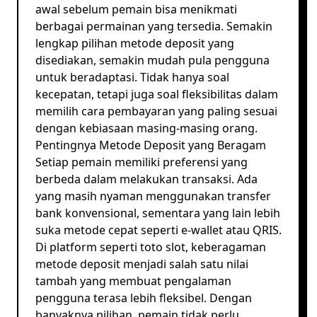
awal sebelum pemain bisa menikmati
berbagai permainan yang tersedia. Semakin
lengkap pilihan metode deposit yang
disediakan, semakin mudah pula pengguna
untuk beradaptasi. Tidak hanya soal
kecepatan, tetapi juga soal fleksibilitas dalam
memilih cara pembayaran yang paling sesuai
dengan kebiasaan masing-masing orang.
Pentingnya Metode Deposit yang Beragam
Setiap pemain memiliki preferensi yang
berbeda dalam melakukan transaksi. Ada
yang masih nyaman menggunakan transfer
bank konvensional, sementara yang lain lebih
suka metode cepat seperti e-wallet atau QRIS.
Di platform seperti toto slot, keberagaman
metode deposit menjadi salah satu nilai
tambah yang membuat pengalaman
pengguna terasa lebih fleksibel. Dengan
banyaknya pilihan, pemain tidak perlu