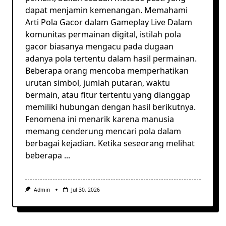
dapat menjamin kemenangan. Memahami
Arti Pola Gacor dalam Gameplay Live Dalam
komunitas permainan digital, istilah pola
gacor biasanya mengacu pada dugaan
adanya pola tertentu dalam hasil permainan.
Beberapa orang mencoba memperhatikan
urutan simbol, jumlah putaran, waktu
bermain, atau fitur tertentu yang dianggap
memiliki hubungan dengan hasil berikutnya.
Fenomena ini menarik karena manusia
memang cenderung mencari pola dalam
berbagai kejadian. Ketika seseorang melihat
beberapa
...
Admin
Jul 30, 2026