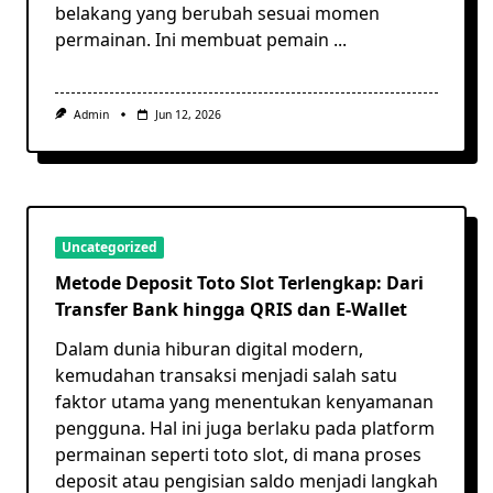
belakang yang berubah sesuai momen
permainan. Ini membuat pemain
...
Admin
Jun 12, 2026
Uncategorized
Metode Deposit Toto Slot Terlengkap: Dari
Transfer Bank hingga QRIS dan E-Wallet
Dalam dunia hiburan digital modern,
kemudahan transaksi menjadi salah satu
faktor utama yang menentukan kenyamanan
pengguna. Hal ini juga berlaku pada platform
permainan seperti toto slot, di mana proses
deposit atau pengisian saldo menjadi langkah