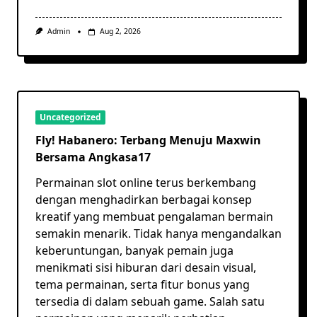
Admin
Aug 2, 2026
Uncategorized
Fly! Habanero: Terbang Menuju Maxwin
Bersama Angkasa17
Permainan slot online terus berkembang
dengan menghadirkan berbagai konsep
kreatif yang membuat pengalaman bermain
semakin menarik. Tidak hanya mengandalkan
keberuntungan, banyak pemain juga
menikmati sisi hiburan dari desain visual,
tema permainan, serta fitur bonus yang
tersedia di dalam sebuah game. Salah satu