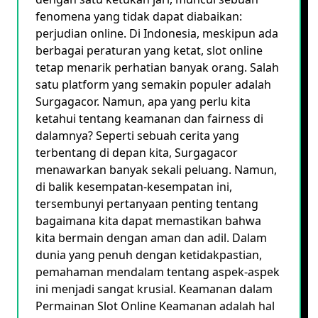
fenomena yang tidak dapat diabaikan:
perjudian online. Di Indonesia, meskipun ada
berbagai peraturan yang ketat, slot online
tetap menarik perhatian banyak orang. Salah
satu platform yang semakin populer adalah
Surgagacor. Namun, apa yang perlu kita
ketahui tentang keamanan dan fairness di
dalamnya? Seperti sebuah cerita yang
terbentang di depan kita, Surgagacor
menawarkan banyak sekali peluang. Namun,
di balik kesempatan-kesempatan ini,
tersembunyi pertanyaan penting tentang
bagaimana kita dapat memastikan bahwa
kita bermain dengan aman dan adil. Dalam
dunia yang penuh dengan ketidakpastian,
pemahaman mendalam tentang aspek-aspek
ini menjadi sangat krusial. Keamanan dalam
Permainan Slot Online Keamanan adalah hal