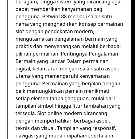
beragam, hingga sistem yang dirancang agar
dapat memberikan kenyamanan bagi
pengguna. Betwin188 menjadi salah satu
nama yang menghadirkan konsep permainan
slot dengan pendekatan modern,
mengutamakan pengalaman bermain yang
praktis dan menyenangkan melalui berbagai
pilihan permainan. Pentingnya Pengalaman
Bermain yang Lancar Dalam permainan
digital, kelancaran menjadi salah satu aspek
utama yang memengaruhi kenyamanan
pengguna. Permainan yang berjalan dengan
baik memungkinkan pemain menikmati
setiap elemen tanpa gangguan, mulai dari
tampilan simbol hingga fitur tambahan yang
tersedia. Slot online modern dirancang
dengan memperhatikan berbagai aspek
teknis dan visual. Tampilan yang responsif,
navigasi yang mudah dipahami, serta alur