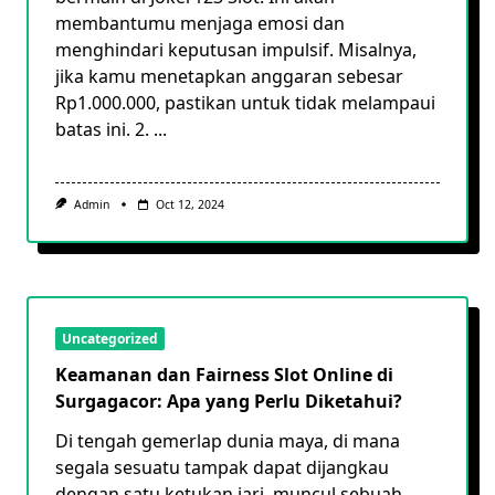
membantumu menjaga emosi dan
menghindari keputusan impulsif. Misalnya,
jika kamu menetapkan anggaran sebesar
Rp1.000.000, pastikan untuk tidak melampaui
batas ini. 2.
...
Admin
Oct 12, 2024
Uncategorized
Keamanan dan Fairness Slot Online di
Surgagacor: Apa yang Perlu Diketahui?
Di tengah gemerlap dunia maya, di mana
segala sesuatu tampak dapat dijangkau
dengan satu ketukan jari, muncul sebuah