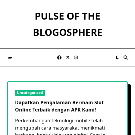
Skip
to
PULSE OF THE
content
BLOGOSPHERE
Uncategorized
Dapatkan Pengalaman Bermain Slot
Online Terbaik dengan APK Kami!
Perkembangan teknologi mobile telah
mengubah cara masyarakat menikmati